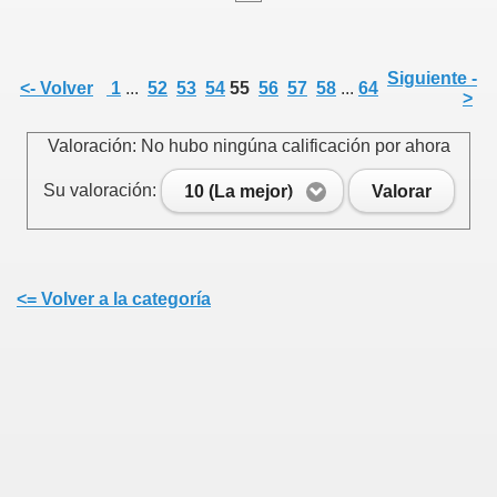
Siguiente -
<- Volver
1
...
52
53
54
55
56
57
58
...
64
>
e
Valoración: No hubo ningúna calificación por ahora
Su valoración:
10 (La mejor)
Valorar
Cenlle
<= Volver a la categoría
 agosto