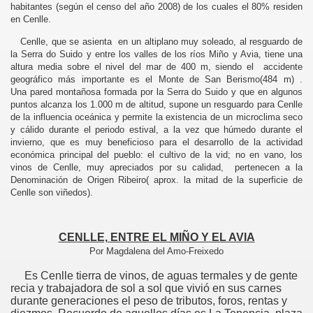
habitantes (según el censo del año 2008) de los cuales el 80% residen
en Cenlle.
Cenlle, que se asienta en un altiplano muy soleado, al resguardo de
la Serra do Suido y entre los valles de los ríos Miño y Avia, tiene una
altura media sobre el nivel del mar de 400 m, siendo el accidente
geográfico más importante es el Monte de San Berismo(484 m) .
Una pared montañosa formada por la Serra do Suido y que en algunos
puntos alcanza los 1.000 m de altitud, supone un resguardo para Cenlle
de la influencia oceánica y permite la existencia de un microclima seco
y cálido durante el periodo estival, a la vez que húmedo durante el
invierno, que es muy beneficioso para el desarrollo de la actividad
económica principal del pueblo: el cultivo de la vid; no en vano, los
vinos de Cenlle, muy apreciados por su calidad, pertenecen a la
Denominación de Origen Ribeiro( aprox. la mitad de la superficie de
Cenlle son viñedos).
CENLLE, ENTRE EL MIÑO Y EL AVIA
Por Magdalena del Amo-Freixedo
Es Cenlle tierra de vinos, de aguas termales y de gente
recia y trabajadora de sol a sol que vivió en sus carnes
durante generaciones el peso de tributos, foros, rentas y