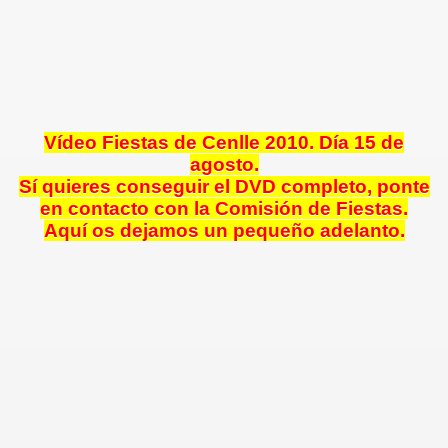
e
Vídeo Fiestas de Cenlle 2010. Día 15 de
agosto.
Sí quieres conseguir el DVD completo, ponte
en contacto con la Comisión de Fiestas.
Cenlle
Aquí os dejamos un pequeño adelanto.
 agosto