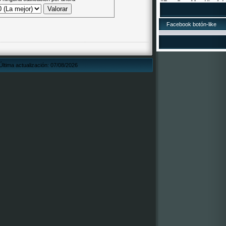
asadas e viño o mos
17/10/2015.LOT
Facebook botón-like
¡A lotería de Nadal d
está á venta! O núme
Xa podedes mercar d
todos os establecem
suposto, tamén pode
Última actualización: 07/08/2026
dos membros da Com
2016, que estamos á 
por ela! ¡Que vai toca