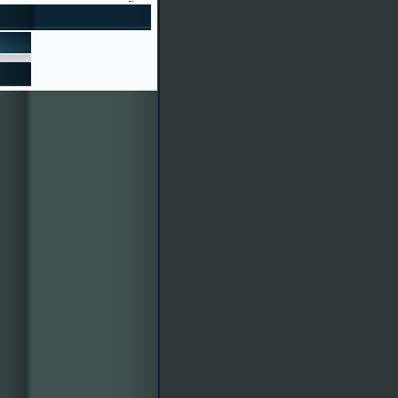
to"
ERÍA NAVIDAD 2015
as Festas de Cenlle 2016 xa
ro é o 95030, ¿bonito, eh?
écimos e participacións en
entos colaboradores. Por
des mercarlla á calquera
isión de Festas 2015-
vosa disposición. ¡Veña, a
r!