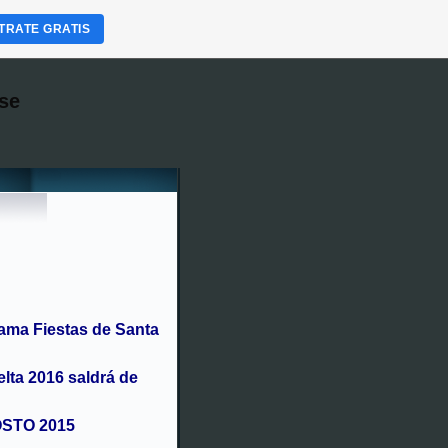
TRATE GRATIS
se
ama Fiestas de Santa
elta 2016 saldrá de
OSTO 2015
ise o magosto con castañas