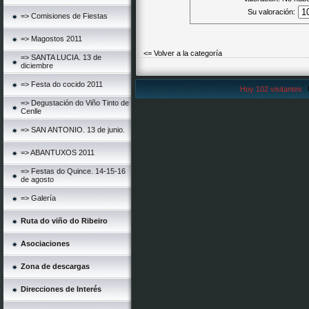
Su valoración:
=> Comisiones de Fiestas
=> Magostos 2011
<= Volver a la categoría
=> SANTA LUCIA. 13 de
diciembre
=> Festa do cocido 2011
Hoy 102 visitantes
=> Degustación do Viño Tinto de
Cenlle
=> SAN ANTONIO. 13 de junio.
=> ABANTUXOS 2011
=> Festas do Quince. 14-15-16
de agosto
=> Galería
Ruta do viño do Ribeiro
Asociaciones
Zona de descargas
Direcciones de Interés