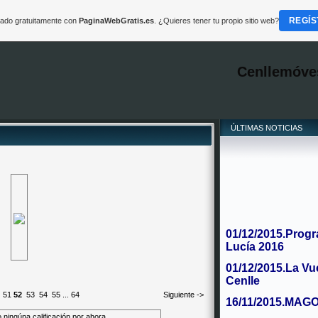
REGÍS
reado gratuitamente con
PaginaWebGratis.es
. ¿Quieres tener tu propio sitio web?
Cenllemóve
ÚLTIMAS NOTICIAS
01/12/2015.Progr
Lucía 2016
01/12/2015.La Vu
Cenlle
51
52
53
54
55
...
64
Siguiente ->
16/11/2015.MAG
"Por San Martiño fa
 ningúna calificación por ahora