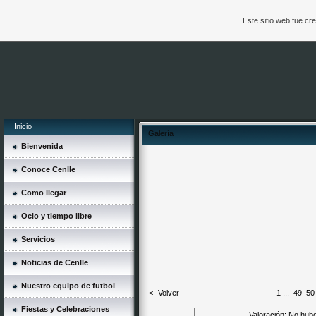
Este sitio web fue c
Inicio
Galería
Bienvenida
Conoce Cenlle
Como llegar
Ocio y tiempo libre
Servicios
Noticias de Cenlle
Nuestro equipo de futbol
<- Volver
1
...
49
50
Fiestas y Celebraciones
Valoración: No hubo