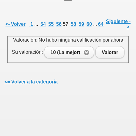
Siguiente -
<- Volver
1
...
54
55
56
57
58
59
60
...
64
>
e
Valoración: No hubo ningúna calificación por ahora
Su valoración:
10 (La mejor)
Valorar
Cenlle
<= Volver a la categoría
 agosto