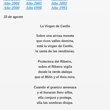
Año 2006
Año 2005
Año 2002
Año 2000
Año 1998
Año 1993
15 de agosto
La Virgen de Cenlle
e
Sobre una airosa meseta
que ricos valles domina,
está la virgen de Cenlle,
la santa de las vendimias.
Cenlle
Protectora del Ribeiro,
sobre el Ribeiro vigila
desde la verde atalaya
que el Miño y el Avia mira.
 agosto
Cuando el granizo amenaza
y el huracan fiero silba,
ella conjura y protege,
ella las sombras disipa.