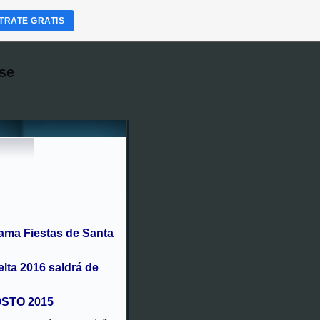
TRATE GRATIS
se
ama Fiestas de Santa
elta 2016 saldrá de
OSTO 2015
ise o magosto con castañas