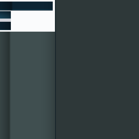
ise o magosto con castañas
to"
ERÍA NAVIDAD 2015
as Festas de Cenlle 2016 xa
ro é o 95030, ¿bonito, eh?
écimos e participacións en
entos colaboradores. Por
des mercarlla á calquera
isión de Festas 2015-
vosa disposición. ¡Veña, a
r!