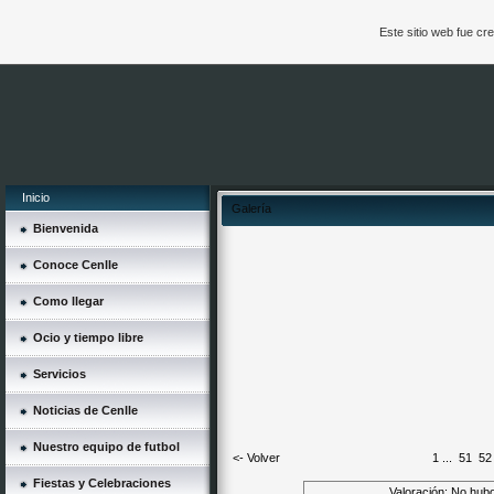
Este sitio web fue c
Inicio
Galería
Bienvenida
Conoce Cenlle
Como llegar
Ocio y tiempo libre
Servicios
Noticias de Cenlle
Nuestro equipo de futbol
<- Volver
1
...
51
52
Fiestas y Celebraciones
Valoración: No hubo