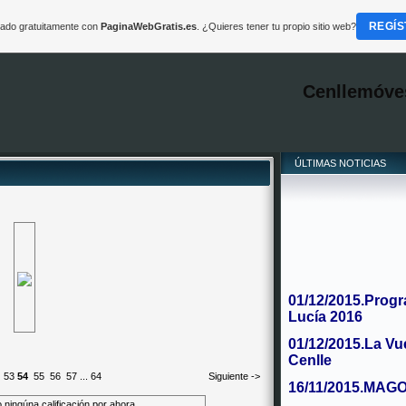
REGÍS
reado gratuitamente con
PaginaWebGratis.es
. ¿Quieres tener tu propio sitio web?
Cenllemóve
ÚLTIMAS NOTICIAS
01/12/2015.Progr
Lucía 2016
01/12/2015.La Vu
Cenlle
53
54
55
56
57
...
64
Siguiente ->
16/11/2015.MAG
 ningúna calificación por ahora