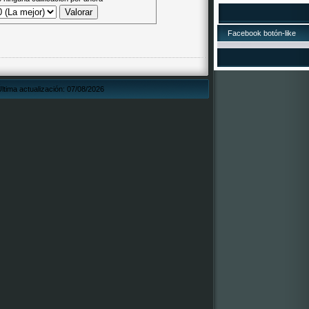
"Por San Martiño fa
asadas e viño o mos
17/10/2015.LOT
Facebook botón-like
¡A lotería de Nadal d
está á venta! O núme
Xa podedes mercar d
todos os establecem
suposto, tamén pode
ltima actualización: 07/08/2026
dos membros da Com
2016, que estamos á 
por ela! ¡Que vai toca