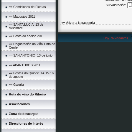
Su valoración:
=> Comisiones de Fiestas
=> Magostos 2011
<= Volver a la categoría
=> SANTA LUCIA. 13 de
diciembre
=> Festa do cocido 2011
Hoy 76 visitantes
Ú
=> Degustación do Viño Tinto de
Cenlle
=> SAN ANTONIO. 13 de junio.
=> ABANTUXOS 2011
=> Festas do Quince. 14-15-16
de agosto
=> Galería
Ruta do viño do Ribeiro
Asociaciones
Zona de descargas
Direcciones de Interés