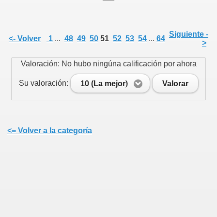
Siguiente -
<- Volver
1
...
48
49
50
51
52
53
54
...
64
>
e
Valoración: No hubo ningúna calificación por ahora
Su valoración:
10 (La mejor)
Valorar
Cenlle
<= Volver a la categoría
 agosto