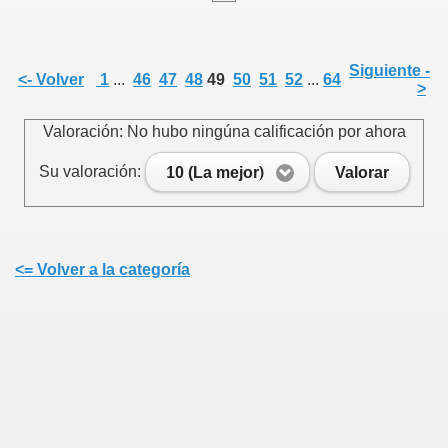
Siguiente -
<- Volver
1
...
46
47
48
49
50
51
52
...
64
>
e
Valoración: No hubo ningúna calificación por ahora
Su valoración:
10 (La mejor)
Valorar
Cenlle
<= Volver a la categoría
 agosto