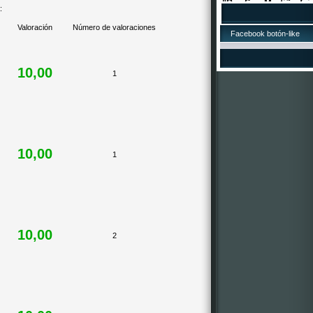
asadas e viño o mos
:
17/10/2015.LOT
Valoración
Número de valoraciones
Facebook botón-like
¡A lotería de Nadal d
está á venta! O núme
Xa podedes mercar d
10,00
todos os establecem
1
suposto, tamén pode
dos membros da Com
2016, que estamos á 
por ela! ¡Que vai toca
10,00
1
10,00
2