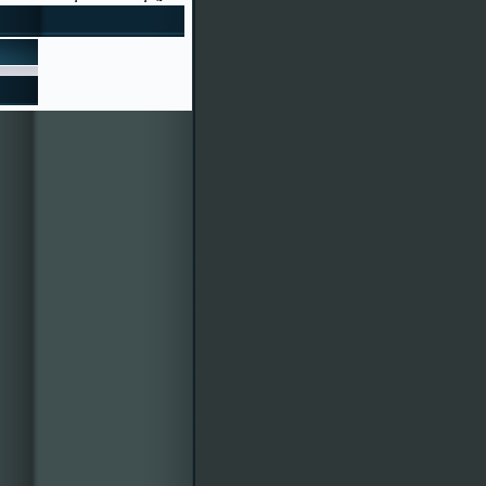
to"
ERÍA NAVIDAD 2015
as Festas de Cenlle 2016 xa
ro é o 95030, ¿bonito, eh?
écimos e participacións en
entos colaboradores. Por
des mercarlla á calquera
isión de Festas 2015-
vosa disposición. ¡Veña, a
r!