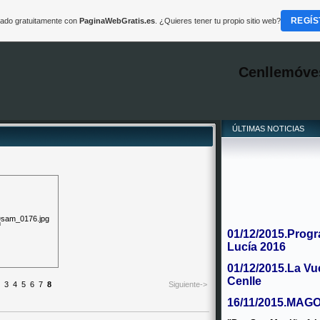
REGÍS
reado gratuitamente con
PaginaWebGratis.es
. ¿Quieres tener tu propio sitio web?
Cenllemóve
ÚLTIMAS NOTICIAS
01/12/2015.Progr
Lucía 2016
01/12/2015.La Vu
Cenlle
3
4
5
6
7
8
Siguiente->
16/11/2015.MAG
"Por San Martiño fa