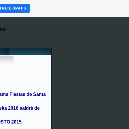
TRATE GRATIS
se
ama Fiestas de Santa
elta 2016 saldrá de
OSTO 2015
ise o magosto con castañas