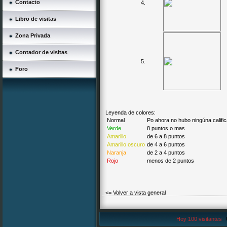
Contacto
4.
Libro de visitas
Zona Privada
Contador de visitas
5.
Foro
Leyenda de colores:
Normal
Po ahora no hubo ningúna califi
Verde
8 puntos o mas
Amarillo
de 6 a 8 puntos
Amarillo oscuro
de 4 a 6 puntos
Naranja
de 2 a 4 puntos
Rojo
menos de 2 puntos
<= Volver a vista general
Hoy 100 visitantes