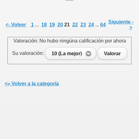
Siguiente -
<- Volver
1
...
18
19
20
21
22
23
24
...
64
>
e
Valoración: No hubo ningúna calificación por ahora
Su valoración:
10 (La mejor)
Valorar
Cenlle
<= Volver a la categoría
 agosto