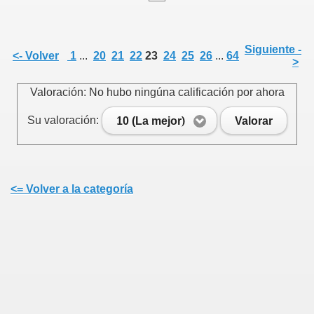
Siguiente -
<- Volver
1
...
20
21
22
23
24
25
26
...
64
>
e
Valoración: No hubo ningúna calificación por ahora
Su valoración:
10 (La mejor)
Valorar
Cenlle
<= Volver a la categoría
 agosto