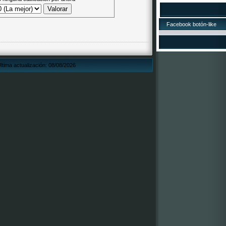
"Por San Martiño fa
asadas e viño o mos
17/10/2015.LOT
Facebook botón-like
¡A lotería de Nadal d
está á venta! O núme
Xa podedes mercar d
todos os establecem
suposto, tamén pode
ltima actualización: 08/08/2026
dos membros da Com
2016, que estamos á 
por ela! ¡Que vai toca