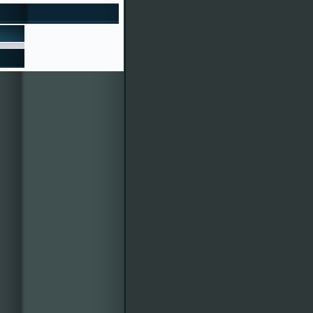
ise o magosto con castañas
to"
ERÍA NAVIDAD 2015
as Festas de Cenlle 2016 xa
ro é o 95030, ¿bonito, eh?
écimos e participacións en
entos colaboradores. Por
des mercarlla á calquera
isión de Festas 2015-
vosa disposición. ¡Veña, a
r!