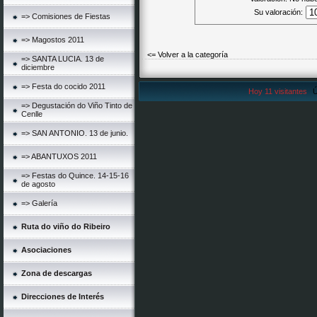
Su valoración:
=> Comisiones de Fiestas
=> Magostos 2011
<= Volver a la categoría
=> SANTA LUCIA. 13 de
diciembre
=> Festa do cocido 2011
Hoy 11 visitantes
Ú
=> Degustación do Viño Tinto de
Cenlle
=> SAN ANTONIO. 13 de junio.
=> ABANTUXOS 2011
=> Festas do Quince. 14-15-16
de agosto
=> Galería
Ruta do viño do Ribeiro
Asociaciones
Zona de descargas
Direcciones de Interés