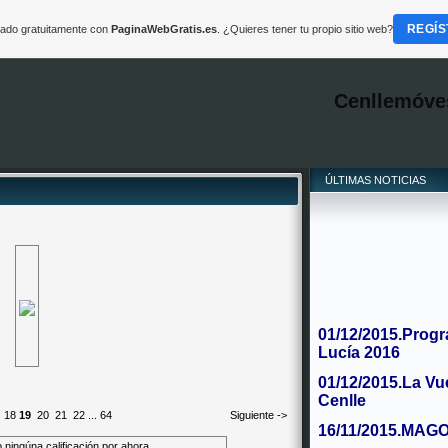
REGÍS
reado gratuitamente con
PaginaWebGratis.es
. ¿Quieres tener tu propio sitio web?
Cenllemóve
ÚLTIMAS NOTICIAS
01/12/2015.Progr
Lucía 2016
01/12/2015.La Vu
Cenlle
18
19
20
21
22
...
64
Siguiente ->
16/11/2015.MAG
 ningúna calificación por ahora