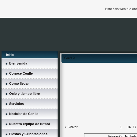
Este sitio web fue c
Inicio
Galería
Bienvenida
Conoce Cenlle
Como llegar
Ocio y tiempo libre
Servicios
Noticias de Cenlle
Nuestro equipo de futbol
<- Volver
1
...
16
17
Fiestas y Celebraciones
Valoración: No hubo