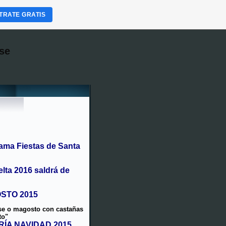
TRATE GRATIS
se
ama Fiestas de Santa
elta 2016 saldrá de
OSTO 2015
ise o magosto con castañas
to"
ERÍA NAVIDAD 2015