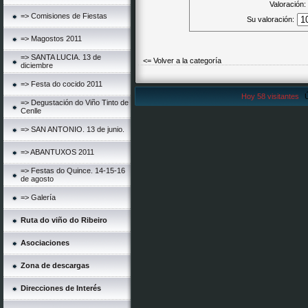
Valoración:
=> Comisiones de Fiestas
Su valoración:
=> Magostos 2011
=> SANTA LUCIA. 13 de
<= Volver a la categoría
diciembre
=> Festa do cocido 2011
Hoy 58 visitantes
Ú
=> Degustación do Viño Tinto de
Cenlle
=> SAN ANTONIO. 13 de junio.
=> ABANTUXOS 2011
=> Festas do Quince. 14-15-16
de agosto
=> Galería
Ruta do viño do Ribeiro
Asociaciones
Zona de descargas
Direcciones de Interés