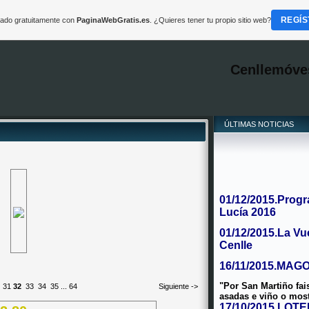
REGÍS
reado gratuitamente con
PaginaWebGratis.es
. ¿Quieres tener tu propio sitio web?
Cenllemóve
ÚLTIMAS NOTICIAS
01/12/2015.Progr
Lucía 2016
01/12/2015.La Vu
Cenlle
16/11/2015.MAG
"Por San Martiño fa
31
32
33
34
35
...
64
Siguiente ->
asadas e viño o mos
17/10/2015.LOT