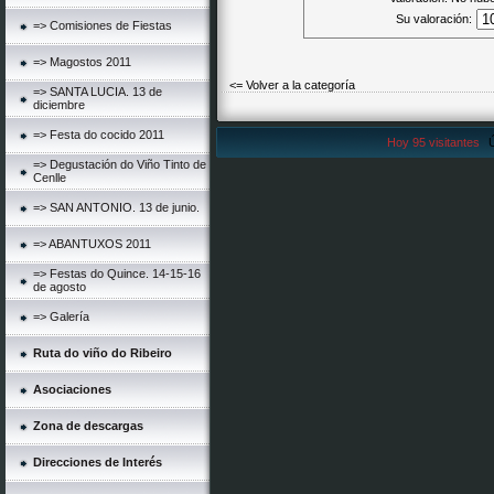
Su valoración:
=> Comisiones de Fiestas
=> Magostos 2011
<= Volver a la categoría
=> SANTA LUCIA. 13 de
diciembre
=> Festa do cocido 2011
Hoy 95 visitantes
Ú
=> Degustación do Viño Tinto de
Cenlle
=> SAN ANTONIO. 13 de junio.
=> ABANTUXOS 2011
=> Festas do Quince. 14-15-16
de agosto
=> Galería
Ruta do viño do Ribeiro
Asociaciones
Zona de descargas
Direcciones de Interés