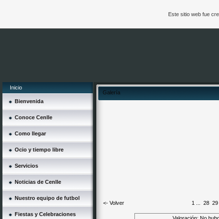
Este sitio web fue c
Inicio
Galería
Bienvenida
Conoce Cenlle
Como llegar
Ocio y tiempo libre
Servicios
Noticias de Cenlle
Nuestro equipo de futbol
<- Volver
1
...
28
29
Fiestas y Celebraciones
Valoración: No hubo