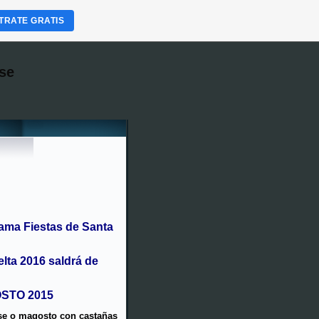
TRATE GRATIS
se
ama Fiestas de Santa
elta 2016 saldrá de
OSTO 2015
ise o magosto con castañas