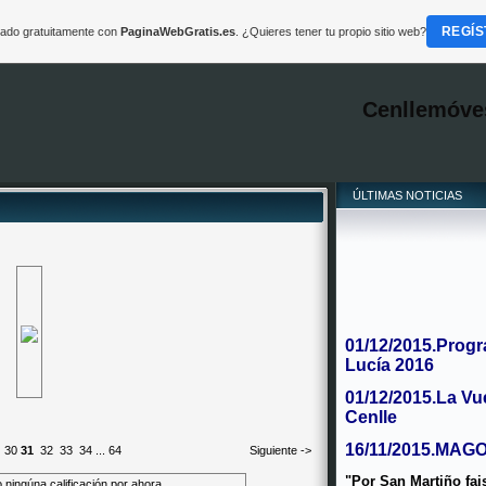
REGÍS
reado gratuitamente con
PaginaWebGratis.es
. ¿Quieres tener tu propio sitio web?
Cenllemóve
ÚLTIMAS NOTICIAS
01/12/2015.Progr
Lucía 2016
01/12/2015.La Vu
Cenlle
16/11/2015.MAG
30
31
32
33
34
...
64
Siguiente ->
"Por San Martiño fa
 ningúna calificación por ahora