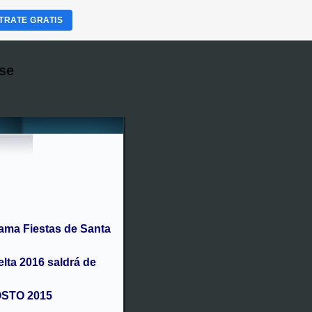
TRATE GRATIS
se
ama Fiestas de Santa
elta 2016 saldrá de
OSTO 2015
ise o magosto con castañas