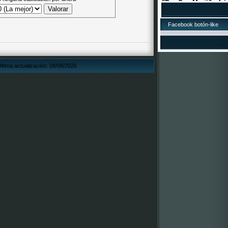
asadas e viño o mos
17/10/2015.LOT
Facebook botón-like
¡A lotería de Nadal d
está á venta! O núme
Xa podedes mercar d
todos os establecem
suposto, tamén pode
ltima actualización: 08/08/2026
dos membros da Com
2016, que estamos á 
por ela! ¡Que vai toca