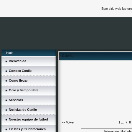
Este sitio web fue c
Inicio
Galería
Bienvenida
Conoce Cenlle
Como llegar
Ocio y tiempo libre
Servicios
Noticias de Cenlle
Nuestro equipo de futbol
<- Volver
1
...
7
8
Fiestas y Celebraciones
Valoración: No hubo