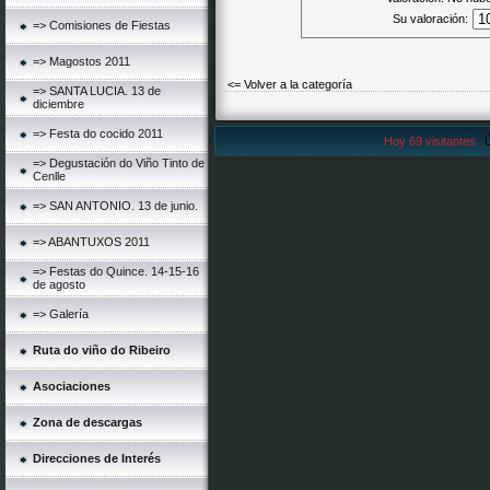
Su valoración:
=> Comisiones de Fiestas
=> Magostos 2011
<= Volver a la categoría
=> SANTA LUCIA. 13 de
diciembre
=> Festa do cocido 2011
Hoy 69 visitantes
Ú
=> Degustación do Viño Tinto de
Cenlle
=> SAN ANTONIO. 13 de junio.
=> ABANTUXOS 2011
=> Festas do Quince. 14-15-16
de agosto
=> Galería
Ruta do viño do Ribeiro
Asociaciones
Zona de descargas
Direcciones de Interés