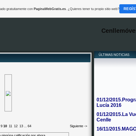
REGÍS
reado gratuitamente con
PaginaWebGratis.es
. ¿Quieres tener tu propio sitio web?
Cenllemóve
ÚLTIMAS NOTICIAS
01/12/2015.Progr
Lucía 2016
01/12/2015.La Vu
Cenlle
9
10
11
12
13
...
64
Siguiente ->
16/11/2015.MAG
 ningúna calificación por ahora
"Por San Martiño fa