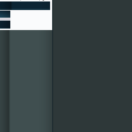
to"
ERÍA NAVIDAD 2015
as Festas de Cenlle 2016 xa
ro é o 95030, ¿bonito, eh?
écimos e participacións en
entos colaboradores. Por
des mercarlla á calquera
isión de Festas 2015-
vosa disposición. ¡Veña, a
r!