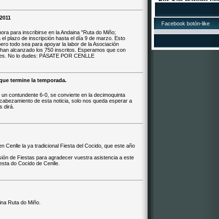
asadas e viño o mos
17/10/2015.LOT
2011
Facebook botón-like
¡A lotería de Nadal d
hora para inscribirse en la Andaina "Ruta do Miño;
está á venta! O núme
el plazo de inscripción hasta el día 9 de marzo. Esto
Xa podedes mercar d
pero todo sea para apoyar la labor de la Asociación
todos os establecem
 han alcanzado los 750 inscritos. Esperamos que con
ntes. No lo dudes: PÁSATE POR CENLLE
suposto, tamén pode
dos membros da Com
2016, que estamos á 
por ela! ¡Que vai toca
 que termine la temporada.
 un contundente 6-0, se convierte en la decimoquinta
ncabezamiento de esta noticia, solo nos queda esperar a
s dirá.
Cenlle la ya tradicional Fiesta del Cocido, que este año
n de Fiestas para agradecer vuestra asistencia a este
sta do Cocido de Cenlle.
aina Ruta do Miño.