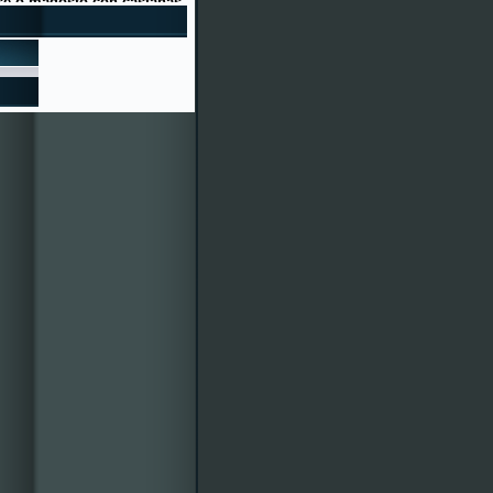
to"
ERÍA NAVIDAD 2015
as Festas de Cenlle 2016 xa
ro é o 95030, ¿bonito, eh?
écimos e participacións en
entos colaboradores. Por
des mercarlla á calquera
isión de Festas 2015-
vosa disposición. ¡Veña, a
r!