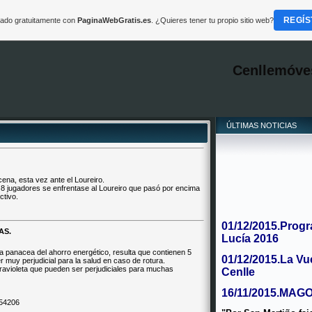
REGÍS
reado gratuitamente con
PaginaWebGratis.es
. ¿Quieres tener tu propio sitio web?
Cenllemóve
ÚLTIMAS NOTICIAS
cena, esta vez ante el Loureiro.
o 8 jugadores se enfrentase al Loureiro que pasó por encima
ctivo.
01/12/2015.Progr
AS.
Lucía 2016
 panacea del ahorro energético, resulta que contienen 5
01/12/2015.La Vu
 muy perjudicial para la salud en caso de rotura.
Cenlle
ravioleta que pueden ser perjudiciales para muchas
16/11/2015.MAG
754206
"Por San Martiño fa