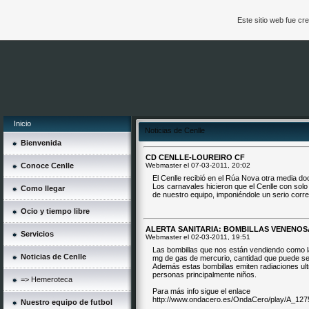
Este sitio web fue c
Inicio
Noticias de Cenlle
Bienvenida
CD CENLLE-LOUREIRO CF
Conoce Cenlle
Webmaster el
07-03-2011, 20:02
El Cenlle recibió en el Rúa Nova otra media do
Los carnavales hicieron que el Cenlle con sol
Como llegar
de nuestro equipo, imponiéndole un serio corre
Ocio y tiempo libre
ALERTA SANITARIA: BOMBILLAS VENENOS
Servicios
Webmaster el
02-03-2011, 19:51
Las bombillas que nos están vendiendo como la
Noticias de Cenlle
mg de gas de mercurio, cantidad que puede ser
Además estas bombillas emiten radiaciones ult
personas principalmente niños.
=> Hemeroteca
Para más info sigue el enlace
http://www.ondacero.es/OndaCero/play/A_12
Nuestro equipo de futbol