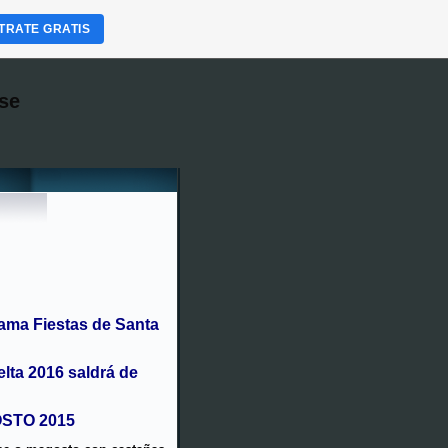
TRATE GRATIS
se
ama Fiestas de Santa
elta 2016 saldrá de
OSTO 2015
ise o magosto con castañas