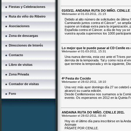
Fiestas y Celebraciones
01/03/11. ANDAINA RUTA DO MIÑO. CENLLE 
Webmaster el
01-03-2011, 21:15
Ruta do viño do Ribeiro
Debido al alto número de solicitudes de última 
Caminando juntos contra el Cáncer", se amplía 
Asociaciones
supone un trabajo extra para la organización, 
Española contra el Cáncer. a día de hoy ya se
vuestra ayuda superemos los 1000 participa
Zona de descargas
Direcciones de Interés
Lo mejor que le puede pasar al CD Cenlle es
Webmaster el
01-03-2011, 15:31
Contacto
Una nueva derrota, esta vez ante el Trives por
derrota de la temporada. Tal y como reza el e
que termine la temporada y en la siguiente, Dio
Libro de visitas
Zona Privada
4ª Festa do Cocido
Webmaster el
28-02-2011, 18:10
Contador de visitas
Una vez más ayer domingo día 27 se celebró en 
alcanzó su cuarta edición.
Foro
Desde Cenllemovese nos sumamos a la Comisió
evento. Os esperamos en 2012 en la Quinta Fe
ANDAINA RUTA DO MIÑO. CENLLE 2011.
Webmaster el
28-02-2011, 00:40
Hoy es el último día para inscribirse en la And
Anímate
PÁSATE POR CENLLE.